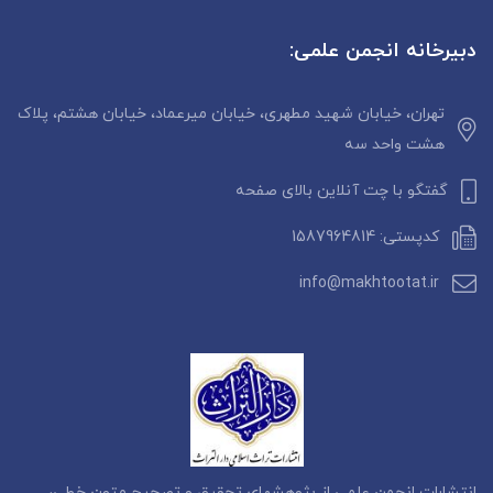
دبیرخانه انجمن علمی:
تهران، خیابان شهید مطهری، خیابان میرعماد، خیابان هشتم، پلاک
هشت واحد سه
گفتگو با چت آنلاین بالای صفحه
کدپستی: 1587964814
info@makhtootat.ir
انتشارات انجمن علمی از پژوهشهای تحقیق و تصحیح متون خطی،