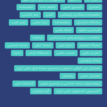
تصحیح
تصحیح متون
تفاهم نامه
تفاهمنامه
تفاهمنامه همکاری پژوهشی
تقدیر
خط شناسی
دانشگاه مازندران
دوفصلنامه
رتبه علمی
زهیر طیب
فردوسی مشهد
مجله علمی
مطالعات و پژوهش‌های سندشناسی
مطالعه
معرفة الخطوط
نسخ خطی
نسخه خطی
نسخه شناسی
نشریه علمی
نشست علمی
نمایشگاه کتاب
نمایه
هفته پژوهش
همایش بین المللی تحقیق و تصحیح نسخه های خطی ایران
همایش علمی
پژوهش
پژوهشهای نسخه شناسی و تصحیح متون
کتابخانه ملی
کمیسیون انجمنهای علمی ایران
کودیکولوژی