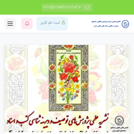
info@makhtootat.ir
ثبت نام کاربر