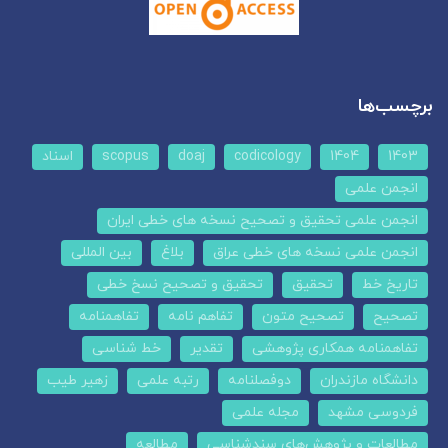
برچسب‌ها
1403
1404
codicology
doaj
scopus
اسناد
انجمن علمی
انجمن علمی تحقیق و تصحیح نسخه های خطی ایران
انجمن علمی نسخه های خطی عراق
بلاغ
بین المللی
تاریخ خط
تحقیق
تحقیق و تصحیح نسخ خطی
تصحیح
تصحیح متون
تفاهم نامه
تفاهمنامه
تفاهمنامه همکاری پژوهشی
تقدیر
خط شناسی
دانشگاه مازندران
دوفصلنامه
رتبه علمی
زهیر طیب
فردوسی مشهد
مجله علمی
مطالعات و پژوهش‌های سندشناسی
مطالعه