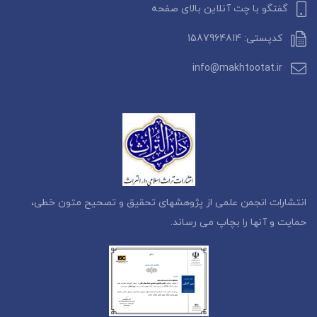
گفتگو با چت آنلاین بالای صفحه
کدپستی: 1587964814
info@makhtootat.ir
انتشارات انجمن علمی از پژوهشهای تحقیق و تصحیح متون خطی،
حمایت و آنها را بچاپ می رساند.