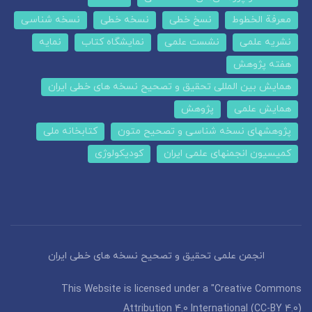
معرفة الخطوط
نسخ خطی
نسخه خطی
نسخه شناسی
نشریه علمی
نشست علمی
نمایشگاه کتاب
نمایه
هفته پژوهش
همایش بین المللی تحقیق و تصحیح نسخه های خطی ایران
همایش علمی
پژوهش
پژوهشهای نسخه شناسی و تصحیح متون
کتابخانه ملی
کمیسیون انجمنهای علمی ایران
کودیکولوژی
انجمن علمی تحقیق و تصحیح نسخه های خطی ایران
This Website is licensed under a "Creative Commons
Attribution 4.0 International (CC-BY 4.0)