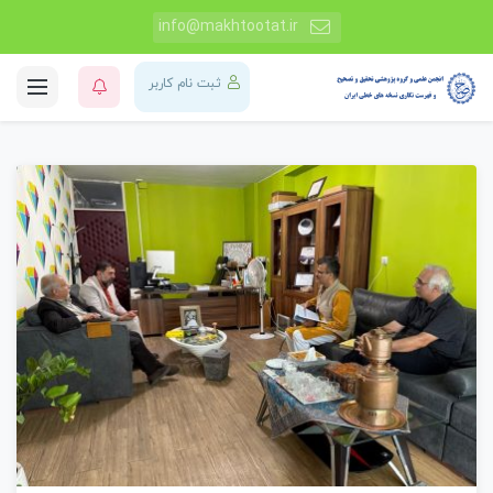
info@makhtootat.ir
ثبت نام کاربر