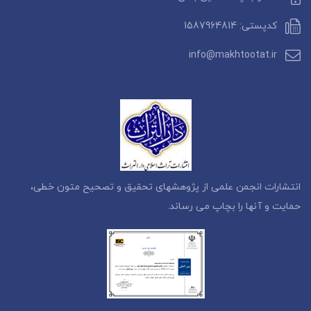
کدپستی: 1587964814
info@makhtootat.ir
انتشارات انجمن علمی از پژوهشهای تحقیق و تصحیح متون خطی،
حمایت و آنها را بچاپ می رساند.