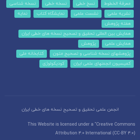
معرفة الخطوط
نسخ خطی
نسخه خطی
نسخه شناسی
نشریه علمی
نشست علمی
نمایشگاه کتاب
نمایه
هفته پژوهش
همایش بین المللی تحقیق و تصحیح نسخه های خطی ایران
همایش علمی
پژوهش
پژوهشهای نسخه شناسی و تصحیح متون
کتابخانه ملی
کمیسیون انجمنهای علمی ایران
کودیکولوژی
انجمن علمی تحقیق و تصحیح نسخه های خطی ایران
This Website is licensed under a "Creative Commons
Attribution 4.0 International (CC-BY 4.0)