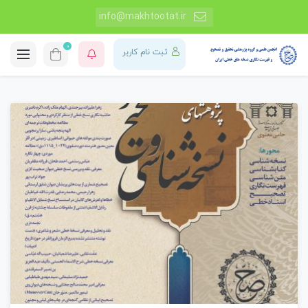
info@makhtootat.ir
0
ثبت نام کاربر