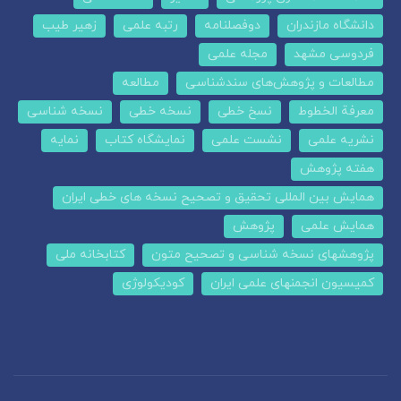
دانشگاه مازندران
دوفصلنامه
رتبه علمی
زهیر طیب
فردوسی مشهد
مجله علمی
مطالعات و پژوهش‌های سندشناسی
مطالعه
معرفة الخطوط
نسخ خطی
نسخه خطی
نسخه شناسی
نشریه علمی
نشست علمی
نمایشگاه کتاب
نمایه
هفته پژوهش
همایش بین المللی تحقیق و تصحیح نسخه های خطی ایران
همایش علمی
پژوهش
پژوهشهای نسخه شناسی و تصحیح متون
کتابخانه ملی
کمیسیون انجمنهای علمی ایران
کودیکولوژی