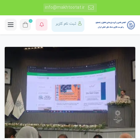
info@makhtootat.ir
0
ثبت نام کاربر