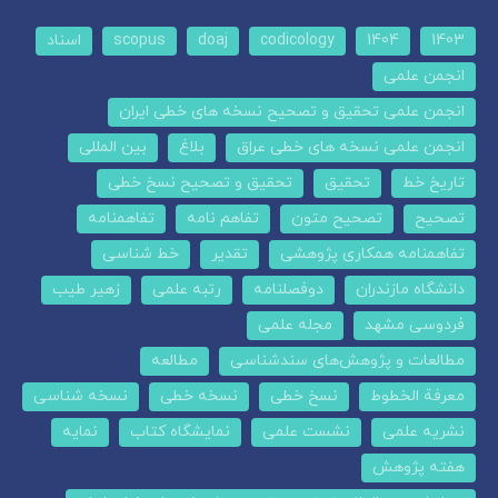
1403
1404
codicology
doaj
scopus
اسناد
انجمن علمی
انجمن علمی تحقیق و تصحیح نسخه های خطی ایران
انجمن علمی نسخه های خطی عراق
بلاغ
بین المللی
تاریخ خط
تحقیق
تحقیق و تصحیح نسخ خطی
تصحیح
تصحیح متون
تفاهم نامه
تفاهمنامه
تفاهمنامه همکاری پژوهشی
تقدیر
خط شناسی
دانشگاه مازندران
دوفصلنامه
رتبه علمی
زهیر طیب
فردوسی مشهد
مجله علمی
مطالعات و پژوهش‌های سندشناسی
مطالعه
معرفة الخطوط
نسخ خطی
نسخه خطی
نسخه شناسی
نشریه علمی
نشست علمی
نمایشگاه کتاب
نمایه
هفته پژوهش