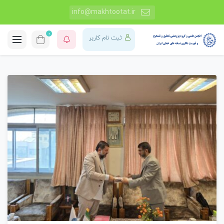
info@makhtootat.ir
0
ثبت نام کاربر