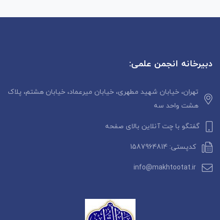
دبیرخانه انجمن علمی:
تهران، خیابان شهید مطهری، خیابان میرعماد، خیابان هشتم، پلاک
هشت واحد سه
گفتگو با چت آنلاین بالای صفحه
کدپستی: 1587964814
info@makhtootat.ir