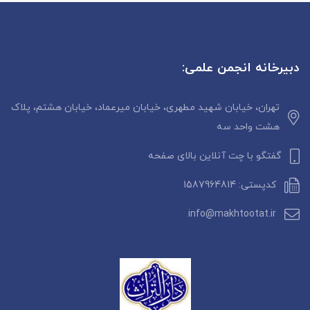
دبیرخانه انجمن علمی:
تهران، خیابان شهید مطهری، خیابان میرعماد، خیابان هشتم، پلاک
هشت واحد سه
گفتگو با چت آنلاین بالای صفحه
کدپستی: 1587964814
info@makhtootat.ir