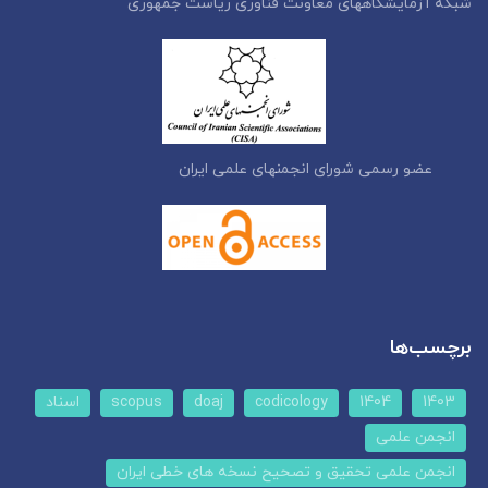
شبکه آزمایشگاههای معاونت فناوری ریاست جمهوری
عضو رسمی شورای انجمنهای علمی ایران
برچسب‌ها
1403
1404
codicology
doaj
scopus
اسناد
انجمن علمی
انجمن علمی تحقیق و تصحیح نسخه های خطی ایران