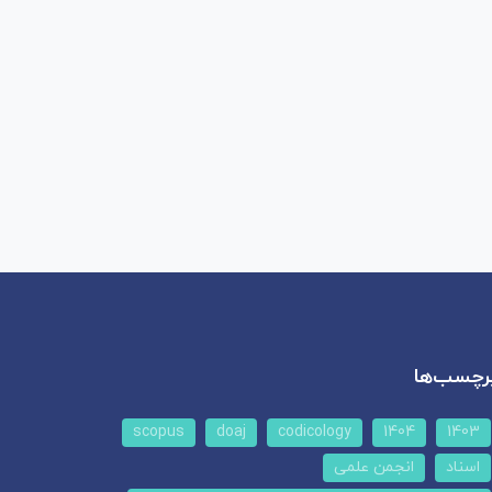
رچسب‌ها
scopus
doaj
codicology
1404
1403
اسناد
انجمن علمی