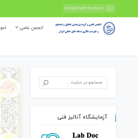
info@makhtootat.ir
انجمن علمی
امو
جستجو
برای:
آزمایشگاه آنالیز فنی