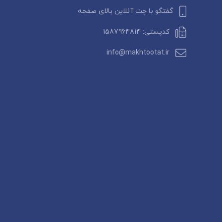
گفتگو با چت آنلاین بالای صفحه
کدپستی: 1587964814
info@makhtootat.ir