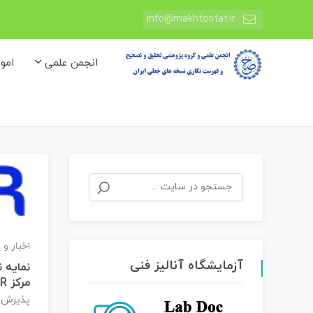
info@makhtootat.ir
انجمن علمی
امو
جستجو
برای:
اخبار و 
آزمایشگاه آنالیز فنی
نمایه 
مرکز MIAR اسپانیا
پذیرش ن