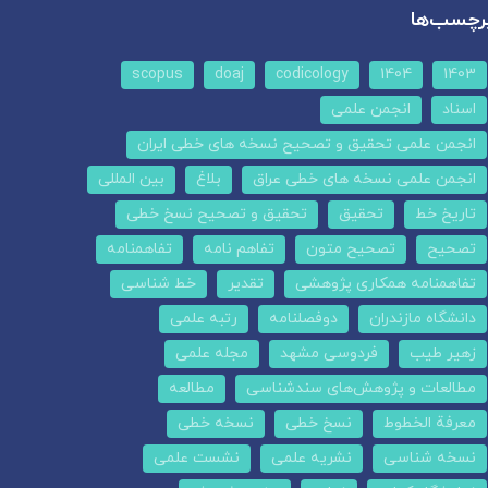
رچسب‌ها
scopus
doaj
codicology
1404
1403
اسناد
انجمن علمی
انجمن علمی تحقیق و تصحیح نسخه های خطی ایران
انجمن علمی نسخه های خطی عراق
بلاغ
بین المللی
تاریخ خط
تحقیق
تحقیق و تصحیح نسخ خطی
تصحیح
تصحیح متون
تفاهم نامه
تفاهمنامه
تفاهمنامه همکاری پژوهشی
تقدیر
خط شناسی
دانشگاه مازندران
دوفصلنامه
رتبه علمی
زهیر طیب
فردوسی مشهد
مجله علمی
مطالعات و پژوهش‌های سندشناسی
مطالعه
معرفة الخطوط
نسخ خطی
نسخه خطی
نسخه شناسی
نشریه علمی
نشست علمی