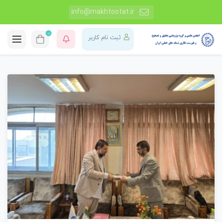
info@makhtootat.ir
0
ثبت نام کاربر