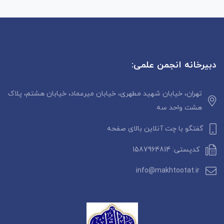
دبیرخانه انجمن علمی:
تهران، خیابان شهید مطهری، خیابان میرعماد، خیابان هشتم، پلاک
هشت واحد سه
گفتگو با چت آنلاین بالای صفحه
کدپستی: 1587964814
info@makhtootat.ir